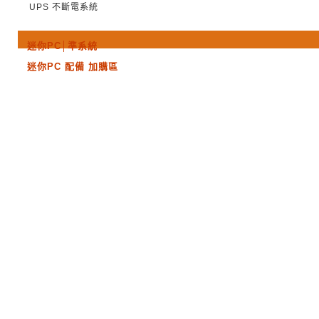
UPS 不斷電系統
NAS 雲端多媒體伺服器
辦公事務用品
迷你PC│準系統
迷你PC 配備 加購區