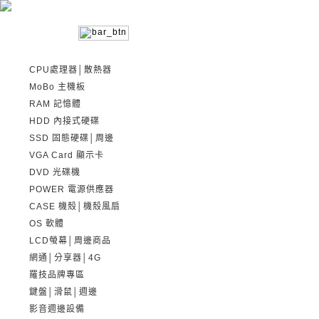
筆電│迷你PC
CPU處理器│散熱器
MoBo 主機板
RAM 記憶體
HDD 內接式硬碟
SSD 固態硬碟│周邊
VGA Card 顯示卡
DVD 光碟機
POWER 電源供應器
CASE 機殼│機殼風扇
OS 軟體
LCD螢幕│周邊商品
網通│分享器│4G
羅技品牌專區
鍵盤│滑鼠│週邊
影音週邊設備